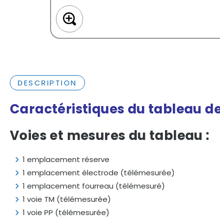
DESCRIPTION
Caractéristiques
du
tableau
d
Voies
et
mesures
du
tableau :
1
emplacement
réserve
1
emplacement
électrode (
télémesurée)
1
emplacement
fourreau (
télémesuré)
1
voie
TM (
télémesurée)
1
voie
PP (
télémesurée)