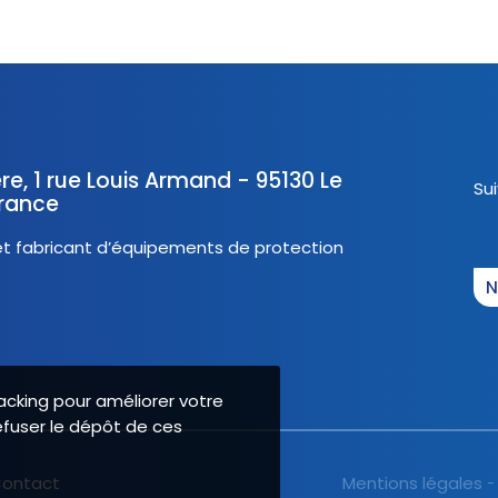
re, 1 rue Louis Armand - 95130 Le
Su
France
 fabricant d’équipements de protection
N
acking pour améliorer votre
efuser le dépôt de ces
ontact
Mentions légales