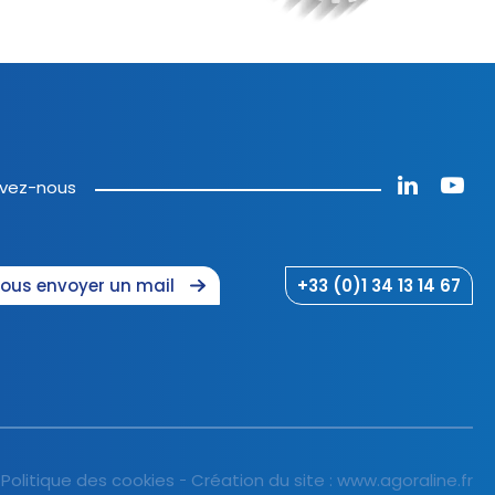
ivez-nous
ous envoyer un mail
+33 (0)1 34 13 14 67
Politique des cookies
Création du site :
www.agoraline.fr