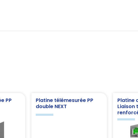
ée PP
Platine télémesurée PP
Platine
double NEXT
Liaison 
renforc