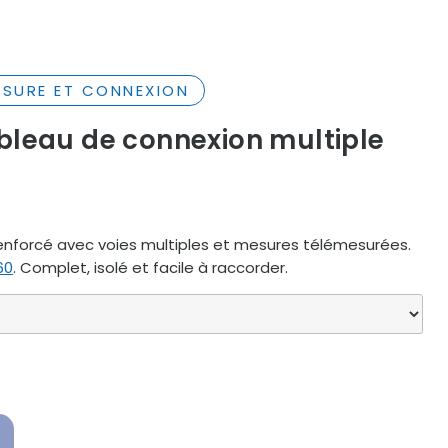
MESURE ET CONNEXION
bleau de connexion multiple
enforcé
avec
voies
multiples
et
mesures
télémesurées.
60
.
Complet,
isolé
et
facile
à
raccorder.