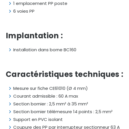
1
emplacement
PP
poste
6
voies
PP
Implantation :
Installation
dans
borne
BC160
Caractéristiques
techniques :
Mesure
sur
fiche
CE61010 (
Ø
4
mm)
Courant
admissible :
60
A
max
Section
bornier :
2,5
mm²
à
35
mm²
Section
bornier
télémesure
14
points :
2,5
mm²
Support
en
PVC
isolant
Coupure
des
PP
par
interrupteur
sectionneur
63
A