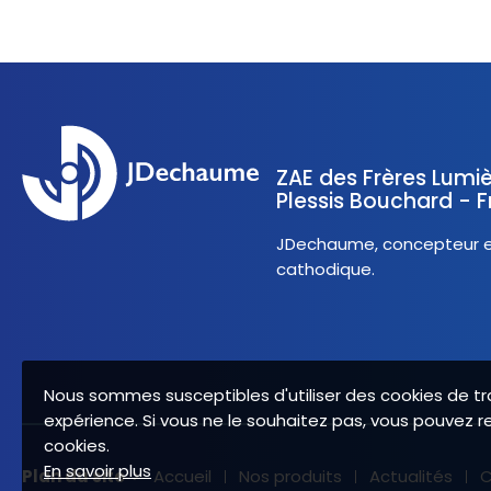
ZAE des Frères Lumiè
Plessis Bouchard - 
JDechaume, concepteur et
cathodique.
Nous sommes susceptibles d'utiliser des cookies de tr
expérience. Si vous ne le souhaitez pas, vous pouvez r
cookies.
En savoir plus
Plan du site
Accueil
Nos produits
Actualités
C