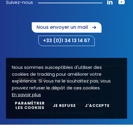
Suivez-nous
Nous envoyer un mail
+33 (0)1 34 13 14 67
Nous sommes susceptibles d'utiliser des
cookies de tracking pour améliorer votre
Plan du site
Accueil
Nos produits
expérience. Si vous ne le souhaitez pas, vous
pouvez refuser le dépôt de ces cookies.
Actualités
Contact
En savoir plus
PARAMÉTRER
Mentions légales
Politique des cookies
JE REFUSE
J'ACCEPTE
LES COOKIES
Création du site :
www.agoraline.fr