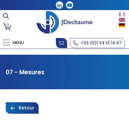
0
MENU
+33 (0)1 34 13 14 67
07 - Mesures
Retour